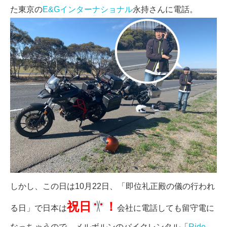
た東京の
E&Gインターナショナル
永持さんに電話。
しかし、この日は10月22日、「即位礼正殿の儀の行われ
祝日
！
る日」で日本は
会社に電話しても留守電に
なっちゃうので、メルボルンのバイクレンタル「
Ride