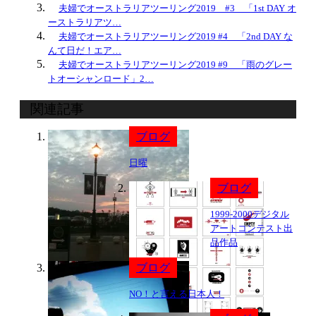
夫婦でオーストラリアツーリング2019 #3 「1st DAY オ
ーストラリアツ…
夫婦でオーストラリアツーリング2019 #4 「2nd DAY な
んて日だ！エア…
夫婦でオーストラリアツーリング2019 #9 「雨のグレー
トオーシャンロード」2…
関連記事
ブログ
日曜
ブログ
1999-2000デジタル
アートコンテスト出
品作品
ブログ
NO！と言える日本人！