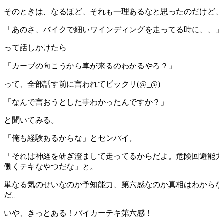
そのときは、なるほど、それも一理あるなと思ったのだけど
「あのさ、バイクで細いワインディングを走ってる時に、、
って話しかけたら
「カーブの向こうから車が来るのわかるやろ？」
って、全部話す前に言われてビックリ(@_@)
「なんで言おうとした事わかったんですか？」
と聞いてみる。
「俺も経験あるからな」とセンパイ。
「それは神経を研ぎ澄まして走ってるからだよ。危険回避能
働くテキなやつだな」と。
単なる気のせいなのか予知能力、第六感なのか真相はわから
だ。
いや、きっとある！バイカーテキ第六感！