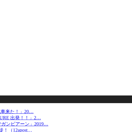
 代車来た！」20…
URE 出発！！」2…
ガンビアーン」2019…
（12apost…