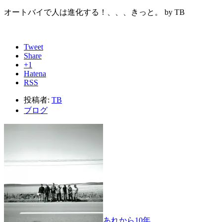
オートバイで人は進化する！、、、きっと。 by TB
Tweet
Share
+1
Hatena
RSS
投稿者:
TB
ブログ
あれから10年