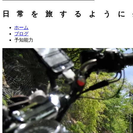
日 常 を 旅 す る よ う に 
ホーム
ブログ
予知能力