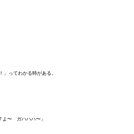
る！」ってわかる時がある。
すよ〜 ガハハハ〜」