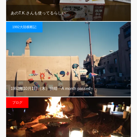
あのT.K.さんも使ってるらしい
1992大陸横断記
1992年10月1日（木）快晴「A month passed」
ブログ